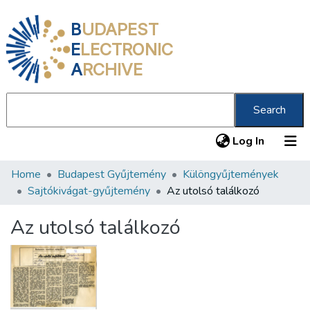
B
UDAPEST
E
LECTRONIC
A
RCHIVE
Search
(current
Log In
Home
Budapest Gyűjtemény
Különgyűjtemények
Communities & Collections
Sajtókivágat-gyűjtemény
Az utolsó találkozó
All of DSpace
Az utolsó találkozó
Statistics
About us