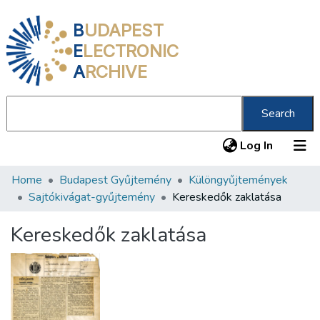
B
UDAPEST
E
LECTRONIC
A
RCHIVE
Search
(current
Log In
Home
Budapest Gyűjtemény
Különgyűjtemények
Communities & Collections
Sajtókivágat-gyűjtemény
Kereskedők zaklatása
All of DSpace
Kereskedők zaklatása
Statistics
About us