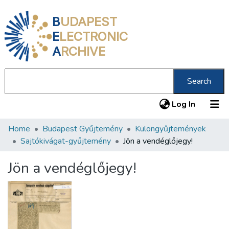
B
UDAPEST
E
LECTRONIC
A
RCHIVE
Search
(current
Log In
Home
Budapest Gyűjtemény
Különgyűjtemények
Communities & Collections
Sajtókivágat-gyűjtemény
Jön a vendéglőjegy!
All of DSpace
Jön a vendéglőjegy!
Statistics
About us