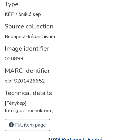
Type
KÉP / önálló kép
Source collection
Budapest-képarchívum
Image identifier
020899
MARC identifier
bibFSZ01426652
Technical details
[Fénykép]
fotó :,poz., monokróm ;
Full item page
1088 Budapest, Szabó