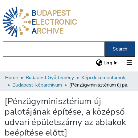
B
UDAPEST
E
LECTRONIC
A
RCHIVE
Search
(current
Log In
Home
Budapest Gyűjtemény
Képi dokumentumok
Communities & Collections
Budapest-képarchívum
[Pénzügyminisztérium új palotájának építése, a középső udvari épületszárny az ablakok beépítése előtt]
All of DSpace
[Pénzügyminisztérium új
Statistics
palotájának építése, a középső
About us
udvari épületszárny az ablakok
beépítése előtt]