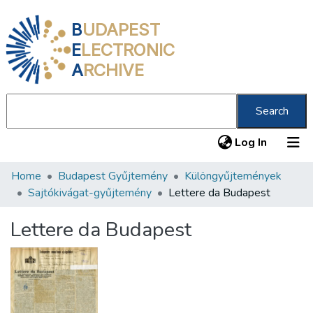
B
UDAPEST
E
LECTRONIC
A
RCHIVE
Search
(current
Log In
Home
Budapest Gyűjtemény
Különgyűjtemények
Communities & Collections
Sajtókivágat-gyűjtemény
Lettere da Budapest
All of DSpace
Lettere da Budapest
Statistics
About us