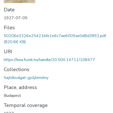
Date
1927-07-05
Files
50206e3326e25421bfe1e6c7ae6009ae0d8d3892.pdf
(820.86 KB)
URI
https://bea.fszek.hu/handle/20.500.14711/108477
Collections
Sajtókivágat-gyűjtemény
Place, address
Budapest
Temporal coverage