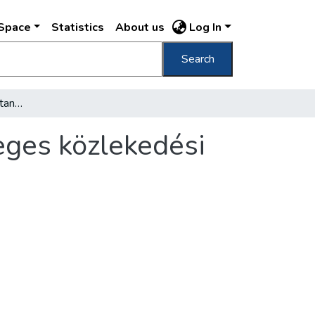
DSpace
Statistics
About us
Log In
Search
Mielőbb meg kell valósitani Budapest végleges közlekedési programmját
eges közlekedési