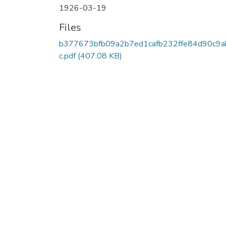
1926-03-19
Files
b377673bfb09a2b7ed1cafb232ffe84d90c9a
c.pdf
(407.08 KB)