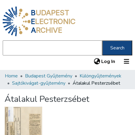
B
UDAPEST
E
LECTRONIC
A
RCHIVE
Search
(current
Log In
Home
Budapest Gyűjtemény
Különgyűjtemények
Communities & Collections
Sajtókivágat-gyűjtemény
Átalakul Pesterzsébet
All of DSpace
Átalakul Pesterzsébet
Statistics
About us