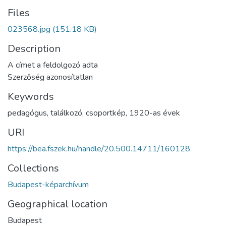
Files
023568.jpg
(151.18 KB)
Description
A címet a feldolgozó adta
Szerzőség azonosítatlan
Keywords
pedagógus
,
találkozó
,
csoportkép
,
1920-as évek
URI
https://bea.fszek.hu/handle/20.500.14711/160128
Collections
Budapest-képarchívum
Geographical location
Budapest