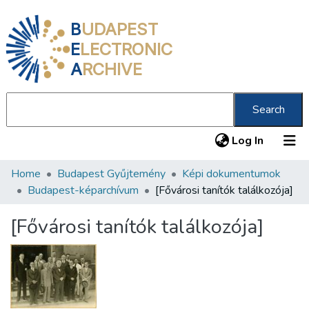
B
UDAPEST
E
LECTRONIC
A
RCHIVE
Search
(current
Log In
Home
Budapest Gyűjtemény
Képi dokumentumok
Communities & Collections
Budapest-képarchívum
[Fővárosi tanítók találkozója]
All of DSpace
[Fővárosi tanítók találkozója]
Statistics
About us