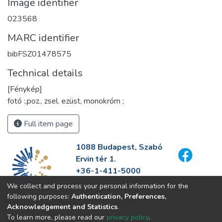
Image identifier
023568
MARC identifier
bibFSZ01478575
Technical details
[Fénykép]
fotó :,poz., zsel. ezüst, monokróm ;
Full item page
1088 Budapest, Szabó
Ervin tér 1.
+36-1-411-5000
info@fszek.hu
We collect and process your personal information for the
https://fszek.hu
following purposes:
Authentication, Preferences,
Acknowledgement and Statistics
.
To learn more, please read our
privacy policy
.