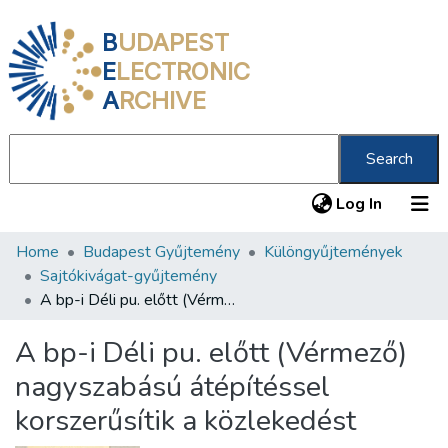
B
UDAPEST
E
LECTRONIC
A
RCHIVE
Search
(current
Log In
Home
Budapest Gyűjtemény
Különgyűjtemények
Communities & Collections
Sajtókivágat-gyűjtemény
All of DSpace
A bp-i Déli pu. előtt (Vérmező) nagyszabású átépítéssel korszerűsítik a közlekedést
Statistics
A bp-i Déli pu. előtt (Vérmező)
About us
nagyszabású átépítéssel
korszerűsítik a közlekedést