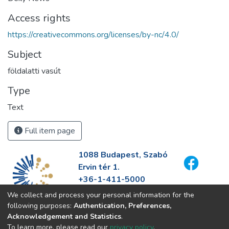
Access rights
https://creativecommons.org/licenses/by-nc/4.0/
Subject
földalatti vasút
Type
Text
Full item page
1088 Budapest, Szabó
Ervin tér 1.
+36-1-411-5000
info@fszek.hu
We collect and process your personal information for the
https://fszek.hu
following purposes:
Authentication, Preferences,
Acknowledgement and Statistics
.
To learn more, please read our
privacy policy
.