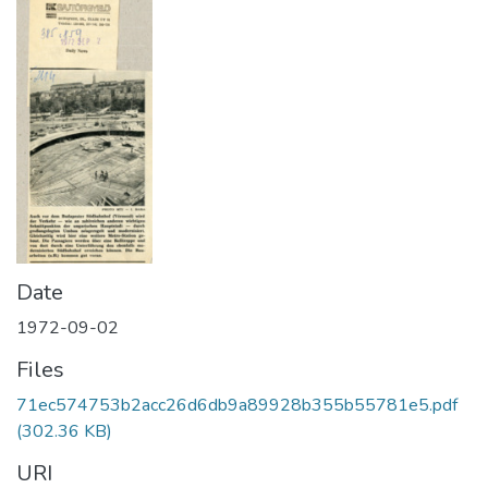
Date
1972-09-02
Files
71ec574753b2acc26d6db9a89928b355b55781e5.pdf
(302.36 KB)
URI