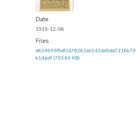
Date
1915-12-06
Files
d624695f5df1d78262a0242dd5dd7216b79
b1d.pdf
(703.64 KB)