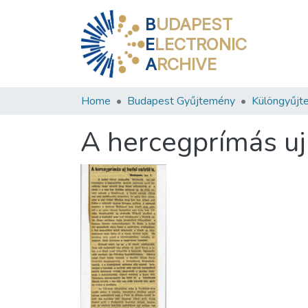
B
UDAPEST
E
LECTRONIC
A
RCHIVE
Home
Budapest Gyűjtemény
Különgyűjt
A hercegprímás uj