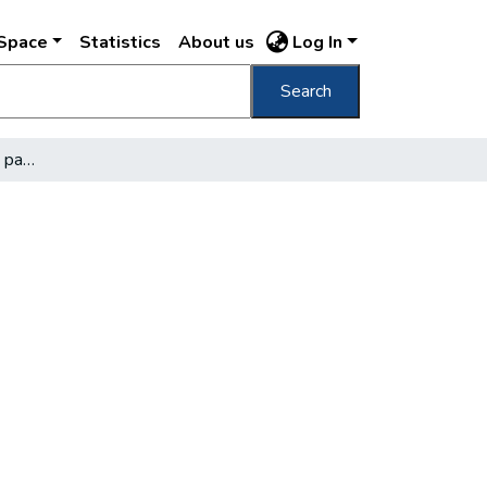
DSpace
Statistics
About us
Log In
Search
A hercegprímás uj budai palotája