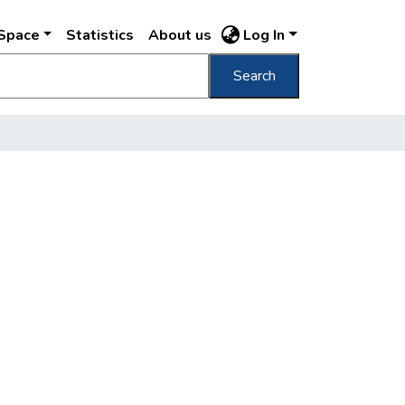
DSpace
Statistics
About us
Log In
Search