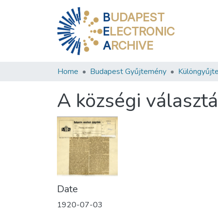
B
UDAPEST
E
LECTRONIC
A
RCHIVE
Home
Budapest Gyűjtemény
Különgyűjt
A községi választ
Date
1920-07-03