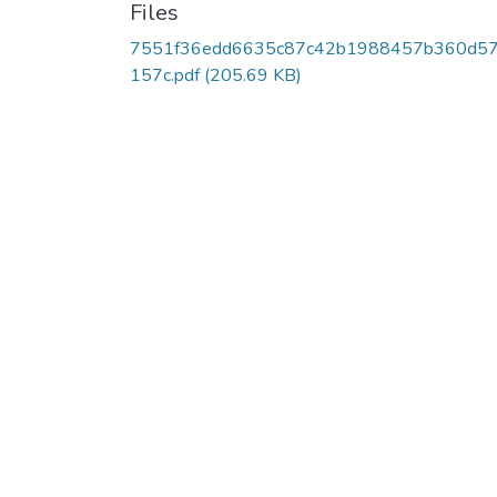
Files
7551f36edd6635c87c42b1988457b360d5
157c.pdf
(205.69 KB)