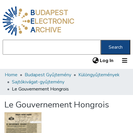
B
UDAPEST
E
LECTRONIC
A
RCHIVE
Search
(current
Log In
Home
Budapest Gyűjtemény
Különgyűjtemények
Communities & Collections
Sajtókivágat-gyűjtemény
All of DSpace
Le Gouvernement Hongrois
Statistics
Le Gouvernement Hongrois
About us