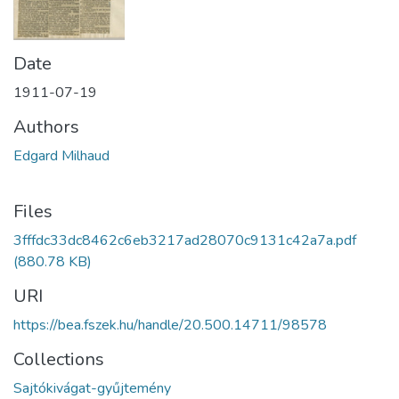
Date
1911-07-19
Authors
Edgard Milhaud
Files
3fffdc33dc8462c6eb3217ad28070c9131c42a7a.pdf
(880.78 KB)
URI
https://bea.fszek.hu/handle/20.500.14711/98578
Collections
Sajtókivágat-gyűjtemény