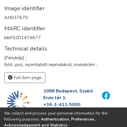
Image identifier
AN037670
MARC identifier
bibFSZ01474677
Technical details
[Fénykép] :
fotó :,poz., nyomtatott reprodukció, monokróm ;
Full item page
1088 Budapest, Szabó
Ervin tér 1.
+36-1-411-5000
info@fszek.hu
We collect and process your personal information for the
https://fszek.hu
following purposes:
Authentication, Preferences,
Acknowledgement and Statistics
.