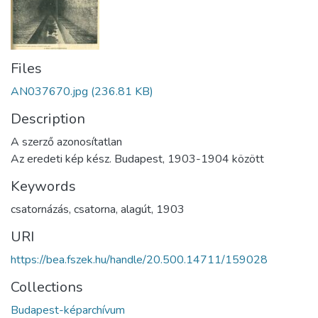
Files
AN037670.jpg
(236.81 KB)
Description
A szerző azonosítatlan
Az eredeti kép kész. Budapest, 1903-1904 között
Keywords
csatornázás
,
csatorna
,
alagút
,
1903
URI
https://bea.fszek.hu/handle/20.500.14711/159028
Collections
Budapest-képarchívum