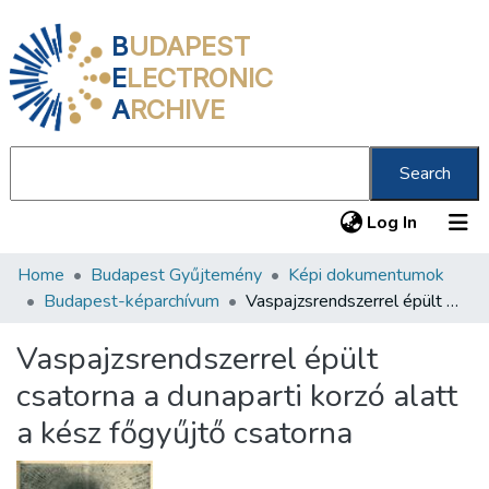
B
UDAPEST
E
LECTRONIC
A
RCHIVE
Search
(current
Log In
Home
Budapest Gyűjtemény
Képi dokumentumok
Communities & Collections
Budapest-képarchívum
Vaspajzsrendszerrel épült csatorna a dunaparti korzó alatt a kész főgyűjtő csatorna
All of DSpace
Vaspajzsrendszerrel épült
Statistics
csatorna a dunaparti korzó alatt
About us
a kész főgyűjtő csatorna