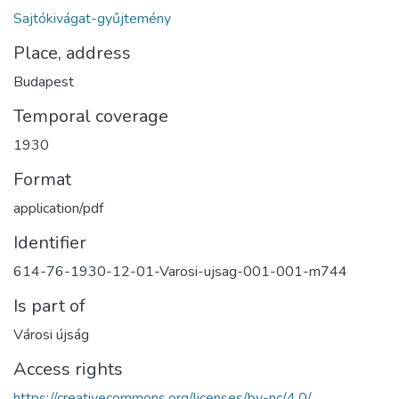
Sajtókivágat-gyűjtemény
Place, address
Budapest
Temporal coverage
1930
Format
application/pdf
Identifier
614-76-1930-12-01-Varosi-ujsag-001-001-m744
Is part of
Városi újság
Access rights
https://creativecommons.org/licenses/by-nc/4.0/