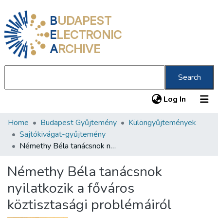
B
UDAPEST
E
LECTRONIC
A
RCHIVE
Search
(current
Log In
Home
Budapest Gyűjtemény
Különgyűjtemények
Communities & Collections
Sajtókivágat-gyűjtemény
All of DSpace
Némethy Béla tanácsnok nyilatkozik a főváros köztisztasági problémáiról
Statistics
Némethy Béla tanácsnok
About us
nyilatkozik a főváros
köztisztasági problémáiról