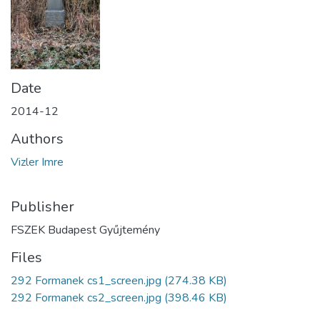
Date
2014-12
Authors
Vizler Imre
Publisher
FSZEK Budapest Gyűjtemény
Files
292 Formanek cs1_screen.jpg
(274.38 KB)
292 Formanek cs2_screen.jpg
(398.46 KB)