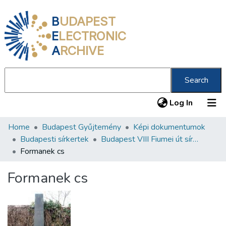
B
UDAPEST
E
LECTRONIC
A
RCHIVE
Search
(current
Log In
Home
Budapest Gyűjtemény
Képi dokumentumok
Communities & Collections
Budapesti sírkertek
Budapest VIII Fiumei út sírkert 3. rész
All of DSpace
Formanek cs
Statistics
Formanek cs
About us