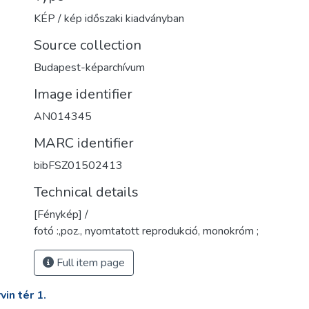
KÉP / kép időszaki kiadványban
Source collection
Budapest-képarchívum
Image identifier
AN014345
MARC identifier
bibFSZ01502413
Technical details
[Fénykép] /
fotó :,poz., nyomtatott reprodukció, monokróm ;
Full item page
in tér 1.