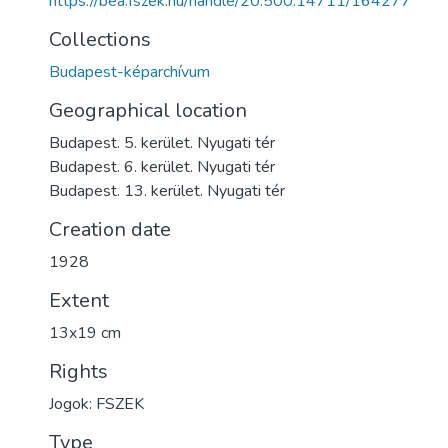
https://bea.fszek.hu/handle/20.500.14711/164277
Collections
Budapest-képarchívum
Geographical location
Budapest. 5. kerület. Nyugati tér
Budapest. 6. kerület. Nyugati tér
Budapest. 13. kerület. Nyugati tér
Creation date
1928
Extent
13x19 cm
Rights
Jogok: FSZEK
Type