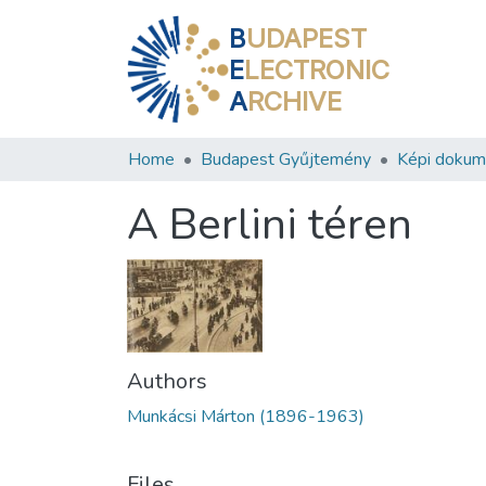
B
UDAPEST
E
LECTRONIC
A
RCHIVE
Home
Budapest Gyűjtemény
Képi doku
A Berlini téren
Authors
Munkácsi Márton (1896-1963)
Files