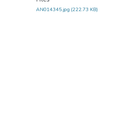
AN014345.jpg
(222.73 KB)