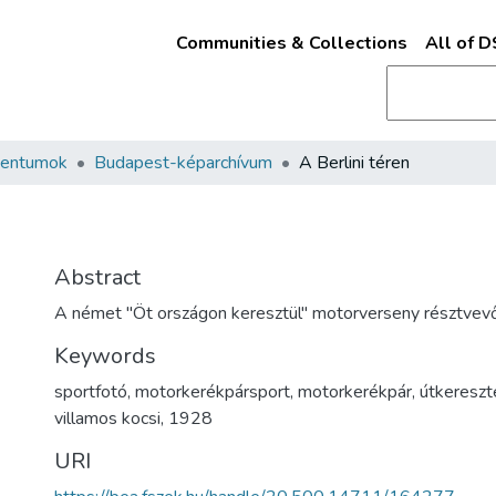
Communities & Collections
All of 
mentumok
Budapest-képarchívum
A Berlini téren
Abstract
A német "Öt országon keresztül" motorverseny résztvevői
Keywords
sportfotó
,
motorkerékpársport
,
motorkerékpár
,
útkeresz
villamos kocsi
,
1928
URI