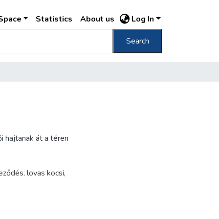
DSpace
Statistics
About us
Log In
Search
 hajtanak át a téren
teződés
,
lovas kocsi
,