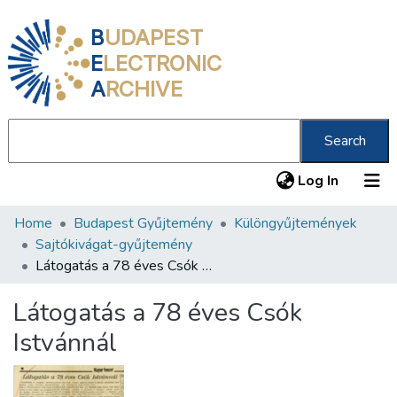
B
UDAPEST
E
LECTRONIC
A
RCHIVE
Search
(current
Log In
Home
Budapest Gyűjtemény
Különgyűjtemények
Communities & Collections
Sajtókivágat-gyűjtemény
All of DSpace
Látogatás a 78 éves Csók Istvánnál
Statistics
Látogatás a 78 éves Csók
About us
Istvánnál