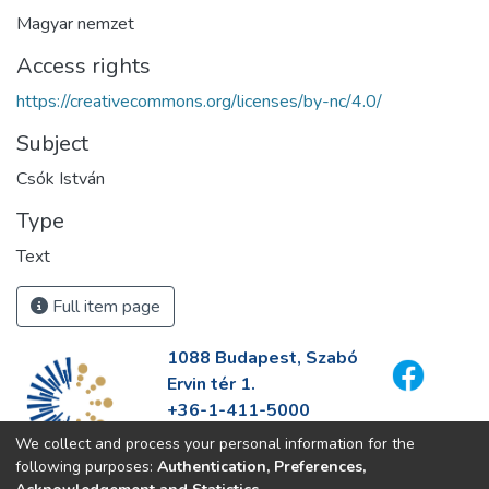
Magyar nemzet
Access rights
https://creativecommons.org/licenses/by-nc/4.0/
Subject
Csók István
Type
Text
Full item page
1088 Budapest, Szabó
Ervin tér 1.
+36-1-411-5000
info@fszek.hu
We collect and process your personal information for the
https://fszek.hu
following purposes:
Authentication, Preferences,