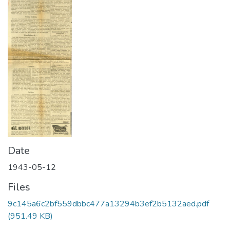
Date
1943-05-12
Files
9c145a6c2bf559dbbc477a13294b3ef2b5132aed.pdf
(951.49 KB)