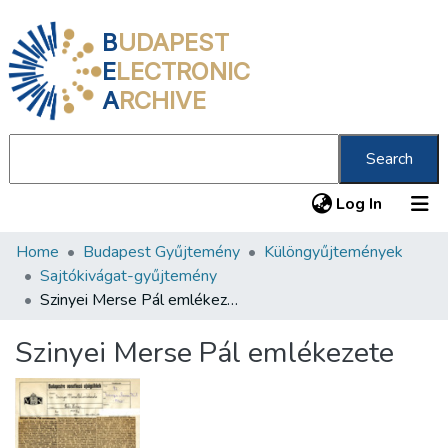
B
UDAPEST
E
LECTRONIC
A
RCHIVE
Search
(current
Log In
Home
Budapest Gyűjtemény
Különgyűjtemények
Communities & Collections
Sajtókivágat-gyűjtemény
All of DSpace
Szinyei Merse Pál emlékezete
Statistics
Szinyei Merse Pál emlékezete
About us