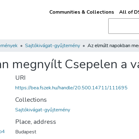
Communities & Collections
All of 
emények
Sajtókivágat-gyűjtemény
an megnyílt Csepelen a 
URI
https://bea.fszek.hu/handle/20.500.14711/111695
Collections
Sajtókivágat-gyűjtemény
Place, address
b4
Budapest