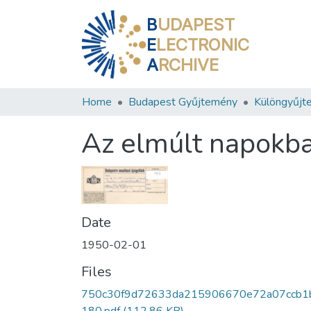
B
UDAPEST
E
LECTRONIC
A
RCHIVE
Home
Budapest Gyűjtemény
Különgyűjt
Az elmúlt napokb
Date
1950-02-01
Files
750c30f9d72633da215906670e72a07ccb1