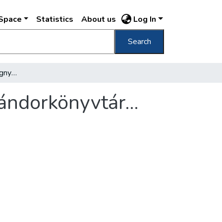
DSpace
Statistics
About us
Log In
Search
Az elmúlt napokban megnyílt Csepelen a vándorkönyvtár…
vándorkönyvtár…