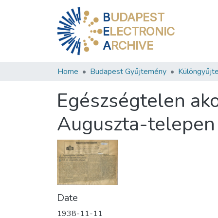
B
UDAPEST
E
LECTRONIC
A
RCHIVE
Home
Budapest Gyűjtemény
Különgyűjt
Egészségtelen ako
Auguszta-telepen
Date
1938-11-11