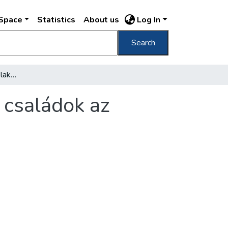
DSpace
Statistics
About us
Log In
Search
Egészségtelen akolban laknak sokgyerekes családok az Auguszta-telepen
 családok az