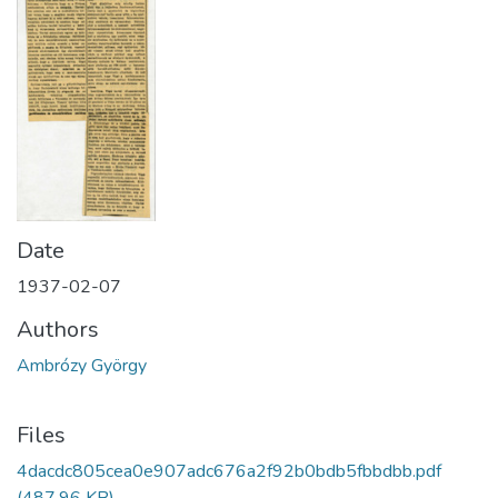
Date
1937-02-07
Authors
Ambrózy György
Files
4dacdc805cea0e907adc676a2f92b0bdb5fbbdbb.pdf
(487.96 KB)