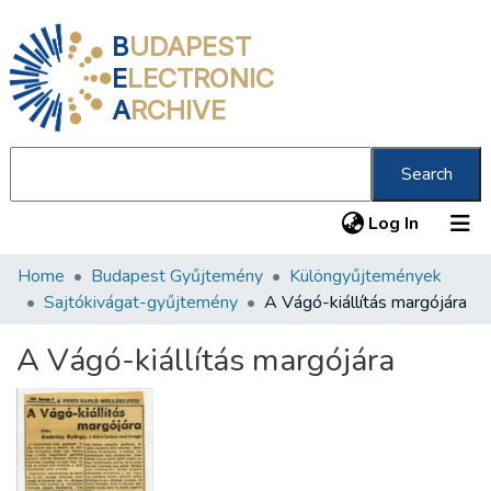
B
UDAPEST
E
LECTRONIC
A
RCHIVE
Search
(current
Log In
Home
Budapest Gyűjtemény
Különgyűjtemények
Communities & Collections
Sajtókivágat-gyűjtemény
A Vágó-kiállítás margójára
All of DSpace
A Vágó-kiállítás margójára
Statistics
About us