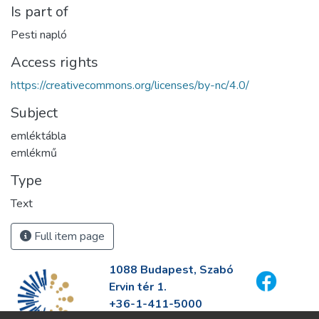
Is part of
Pesti napló
Access rights
https://creativecommons.org/licenses/by-nc/4.0/
Subject
emléktábla
emlékmű
Type
Text
Full item page
1088 Budapest, Szabó
Ervin tér 1.
+36-1-411-5000