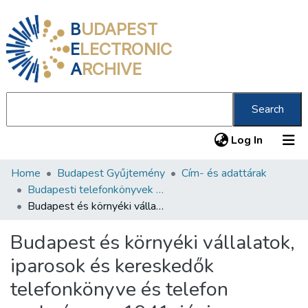
B
UDAPEST
E
LECTRONIC
A
RCHIVE
Search
(current
Log In
Home
Budapest Gyűjtemény
Cím- és adattárak
Communities & Collections
Budapesti telefonkönyvek 1906-1950
All of DSpace
Budapest és környéki vállalatok, iparosok és kereskedők telefonkönyve és telefon szaknévsora 1941. június (Budapest)
Statistics
Budapest és környéki vállalatok,
About us
iparosok és kereskedők
telefonkönyve és telefon