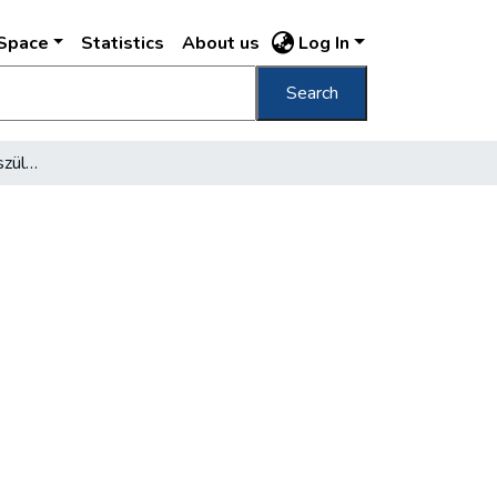
DSpace
Statistics
About us
Log In
Search
Az ötvenéves villamos születésnapjára