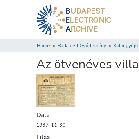
B
UDAPEST
E
LECTRONIC
A
RCHIVE
Home
Budapest Gyűjtemény
Különgyűjt
Az ötvenéves vill
Date
1937-11-30
Files