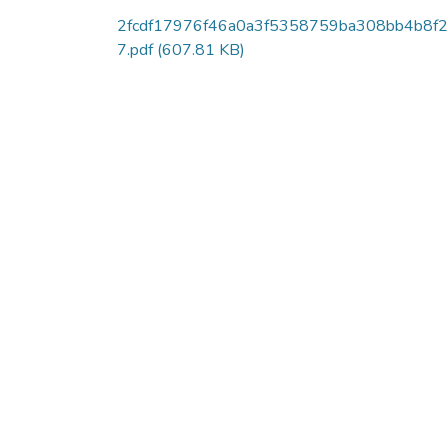
2fcdf17976f46a0a3f5358759ba308bb4b8f
7.pdf
(607.81 KB)