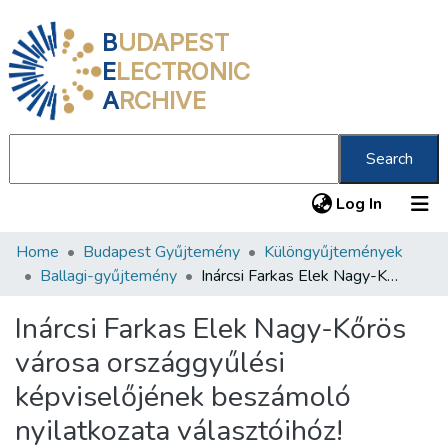
B
UDAPEST
E
LECTRONIC
A
RCHIVE
Search
(current
Log In
Home
Budapest Gyűjtemény
Különgyűjtemények
Communities & Collections
Ballagi-gyűjtemény
Inárcsi Farkas Elek Nagy-Kőrös városa országgyűlési képviselőjének beszámoló nyilatkozata választóihóz!
All of DSpace
Inárcsi Farkas Elek Nagy-Kőrös
Statistics
városa országgyűlési
About us
képviselőjének beszámoló
nyilatkozata választóihóz!