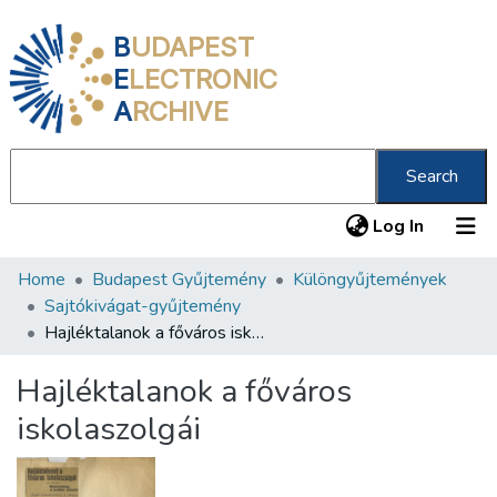
B
UDAPEST
E
LECTRONIC
A
RCHIVE
Search
(current
Log In
Home
Budapest Gyűjtemény
Különgyűjtemények
Communities & Collections
Sajtókivágat-gyűjtemény
All of DSpace
Hajléktalanok a főváros iskolaszolgái
Statistics
Hajléktalanok a főváros
About us
iskolaszolgái