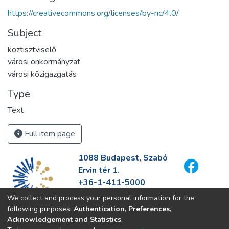
https://creativecommons.org/licenses/by-nc/4.0/
Subject
köztisztviselő
városi önkormányzat
városi közigazgatás
Type
Text
Full item page
1088 Budapest, Szabó
Ervin tér 1.
+36-1-411-5000
info@fszek.hu
We collect and process your personal information for the
https://fszek.hu
following purposes:
Authentication, Preferences,
Acknowledgement and Statistics
.