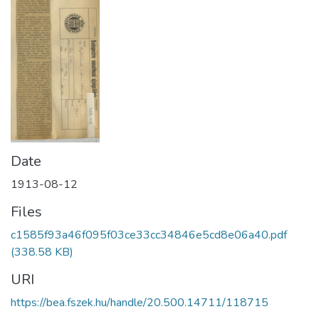
Date
1913-08-12
Files
c1585f93a46f095f03ce33cc34846e5cd8e06a40.pdf
(338.58 KB)
URI
https://bea.fszek.hu/handle/20.500.14711/118715