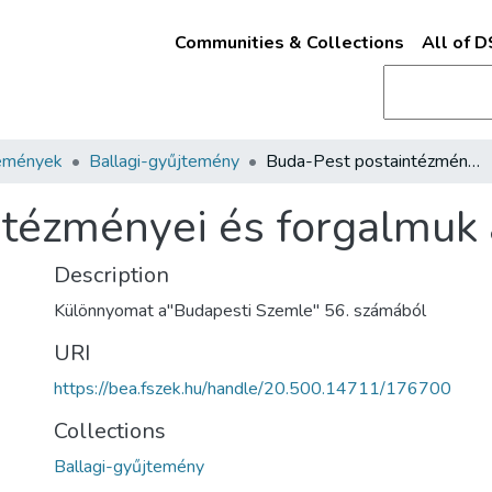
Communities & Collections
All of 
emények
Ballagi-gyűjtemény
Buda-Pest postaintézményei és forgalmuk a jelenkorban /
tézményei és forgalmuk a
Description
Különnyomat a"Budapesti Szemle" 56. számából
URI
https://bea.fszek.hu/handle/20.500.14711/176700
Collections
Ballagi-gyűjtemény