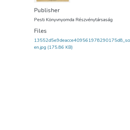
Publisher
Pesti Könyvnyomda Részvénytársaság
Files
13552d5e9deacce409561978290175d8_sc
en.jpg
(175.86 KB)