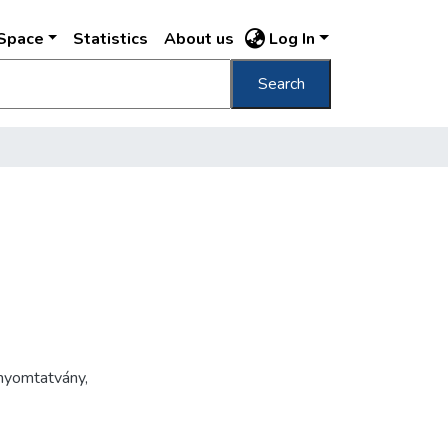
DSpace
Statistics
About us
Log In
Search
nyomtatvány
,