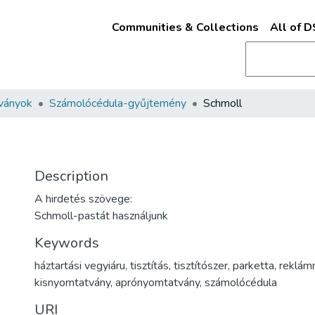
Communities & Collections
All of 
ványok
Számolócédula-gyűjtemény
Schmoll
Description
A hirdetés szövege:
Schmoll-pastát használjunk
Keywords
háztartási vegyiáru
,
tisztítás
,
tisztítószer
,
parketta
,
reklám
kisnyomtatvány
,
aprónyomtatvány
,
számolócédula
URI