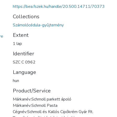
https://bea.fszek.hu/handle/20.500.14711/70373
Collections
Számolócédula-gyűjtemény
Extent
re
1 lap
Identifier
SZC C 0962
Language
hun
Product/Service
Márkanév:Schmoll parkett ápoló
Márkanév:Schmoll Pasta
Cégnév:Schmoll és Kallós Cipőkrém Gyár Rt.