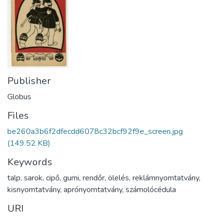
Publisher
Globus
Files
be260a3b6f2dfecdd6078c32bcf92f9e_screen.jpg
(149.52 KB)
Keywords
talp
,
sarok
,
cipő
,
gumi
,
rendőr
,
ölelés
,
reklámnyomtatvány
,
kisnyomtatvány
,
aprónyomtatvány
,
számolócédula
URI