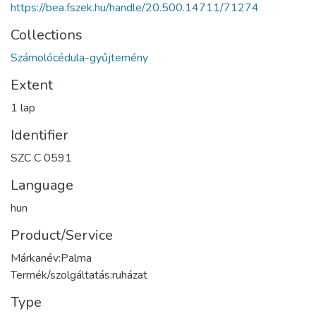
https://bea.fszek.hu/handle/20.500.14711/71274
Collections
Számolócédula-gyűjtemény
Extent
1 lap
Identifier
SZC C 0591
Language
hun
Product/Service
Márkanév:Palma
Termék/szolgáltatás:ruházat
Type