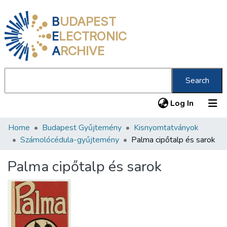
B
UDAPEST
E
LECTRONIC
A
RCHIVE
Search
(current
Log In
Home
Budapest Gyűjtemény
Kisnyomtatványok
Communities & Collections
Számolócédula-gyűjtemény
Palma cipőtalp és sarok
All of DSpace
Palma cipőtalp és sarok
Statistics
About us