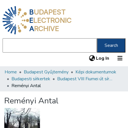
B
UDAPEST
E
LECTRONIC
A
RCHIVE
Search
(current
Log In
Home
Budapest Gyűjtemény
Képi dokumentumok
Communities & Collections
Budapesti sírkertek
Budapest VIII Fiumei út sírkert 1. rész
All of DSpace
Reményi Antal
Statistics
Reményi Antal
About us