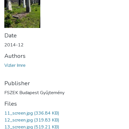
Date
2014-12
Authors
Vizler Imre
Publisher
FSZEK Budapest Gyűjtemény
Files
11_screen.jpg
(336.84 KB)
12_screen.jpg
(319.83 KB)
13_screen.jpg
(519.21 KB)