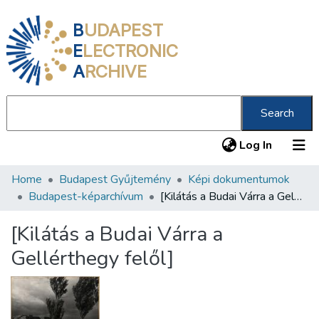
B
UDAPEST
E
LECTRONIC
A
RCHIVE
Search
(current
Log In
Home
Budapest Gyűjtemény
Képi dokumentumok
Communities & Collections
Budapest-képarchívum
[Kilátás a Budai Várra a Gellérthegy felől]
All of DSpace
[Kilátás a Budai Várra a
Statistics
Gellérthegy felől]
About us