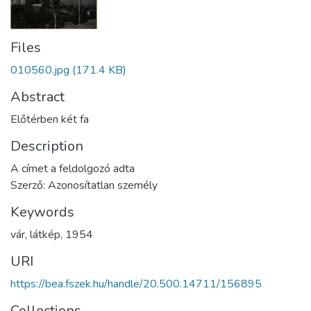
Files
010560.jpg
(171.4 KB)
Abstract
Előtérben két fa
Description
A címet a feldolgozó adta
Szerző: Azonosítatlan személy
Keywords
vár
,
látkép
,
1954
URI
https://bea.fszek.hu/handle/20.500.14711/156895
Collections