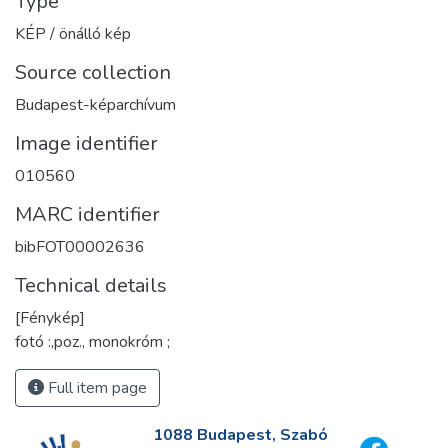
Type
KÉP / önálló kép
Source collection
Budapest-képarchívum
Image identifier
010560
MARC identifier
bibFOT00002636
Technical details
[Fénykép]
fotó :,poz., monokróm ;
Full item page
1088 Budapest, Szabó