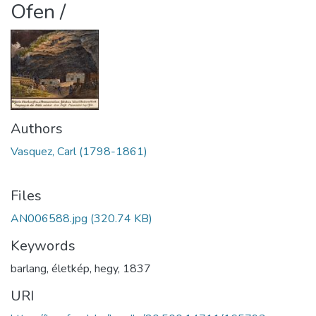
Ofen /
Authors
Vasquez, Carl (1798-1861)
Files
AN006588.jpg
(320.74 KB)
Keywords
barlang
,
életkép
,
hegy
,
1837
URI