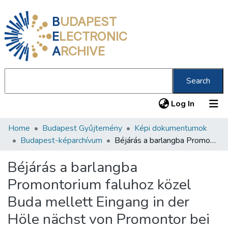
B
UDAPEST
E
LECTRONIC
A
RCHIVE
Search
(current
Log In
Home
Budapest Gyűjtemény
Képi dokumentumok
Communities & Collections
Budapest-képarchívum
Béjárás a barlangba Promontorium faluhoz közel Buda mellett Eingang in der Höle nächst von Promontor bei Ofen /
All of DSpace
Béjárás a barlangba
Statistics
Promontorium faluhoz közel
About us
Buda mellett Eingang in der
Höle nächst von Promontor bei