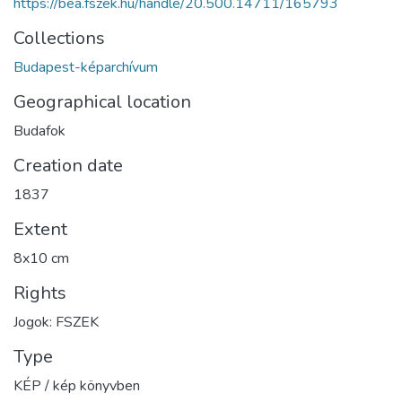
https://bea.fszek.hu/handle/20.500.14711/165793
Collections
Budapest-képarchívum
Geographical location
Budafok
Creation date
1837
Extent
8x10 cm
Rights
Jogok: FSZEK
Type
KÉP / kép könyvben