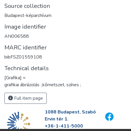
Source collection
Budapest-képarchívum
Image identifier
AN006588
MARC identifier
bibFSZ01559108
Technical details
[Grafika] =
grafikai ábrázolás :,kőmetszet, színes ;
Full item page
1088 Budapest, Szabó
Ervin tér 1.
+36-1-411-5000