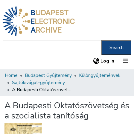
B
UDAPEST
E
LECTRONIC
A
RCHIVE
Search
(current
Log In
Home
Budapest Gyűjtemény
Különgyűjtemények
Communities & Collections
Sajtókivágat-gyűjtemény
All of DSpace
A Budapesti Oktatószövetség és a szocialista tanítóság
Statistics
A Budapesti Oktatószövetség és
About us
a szocialista tanítóság