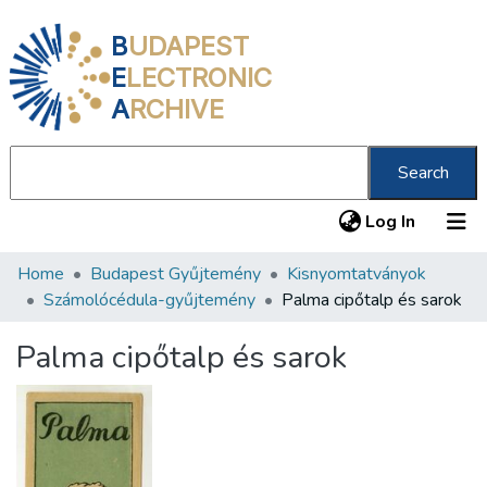
B
UDAPEST
E
LECTRONIC
A
RCHIVE
Search
(current
Log In
Home
Budapest Gyűjtemény
Kisnyomtatványok
Communities & Collections
Számolócédula-gyűjtemény
Palma cipőtalp és sarok
All of DSpace
Palma cipőtalp és sarok
Statistics
About us