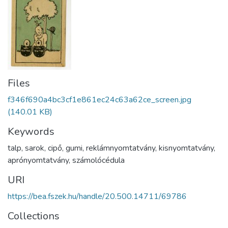
Files
f346f690a4bc3cf1e861ec24c63a62ce_screen.jpg
(140.01 KB)
Keywords
talp
,
sarok
,
cipő
,
gumi
,
reklámnyomtatvány
,
kisnyomtatvány
,
aprónyomtatvány
,
számolócédula
URI
https://bea.fszek.hu/handle/20.500.14711/69786
Collections