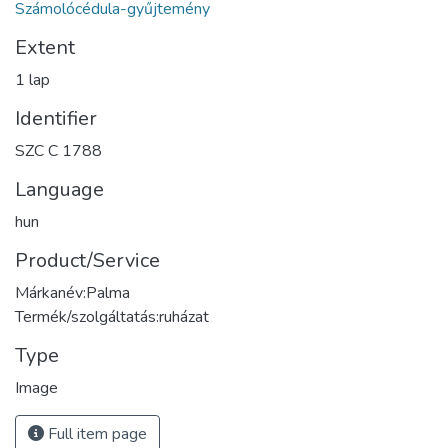
Számolócédula-gyűjtemény
Extent
1 lap
Identifier
SZC C 1788
Language
hun
Product/Service
Márkanév:Palma
Termék/szolgáltatás:ruházat
Type
Image
Full item page