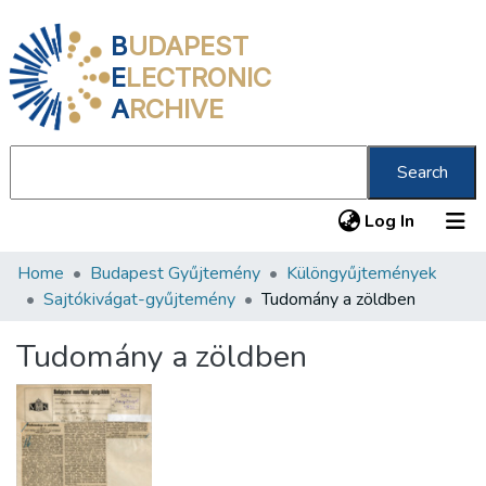
B
UDAPEST
E
LECTRONIC
A
RCHIVE
Search
(current
Log In
Home
Budapest Gyűjtemény
Különgyűjtemények
Communities & Collections
Sajtókivágat-gyűjtemény
Tudomány a zöldben
All of DSpace
Tudomány a zöldben
Statistics
About us