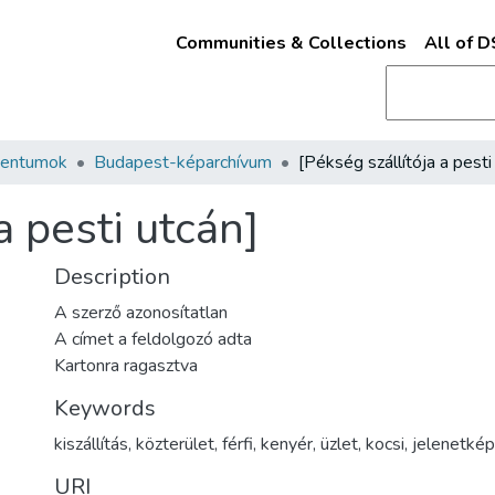
Communities & Collections
All of 
mentumok
Budapest-képarchívum
a pesti utcán]
Description
A szerző azonosítatlan
A címet a feldolgozó adta
Kartonra ragasztva
Keywords
kiszállítás
,
közterület
,
férfi
,
kenyér
,
üzlet
,
kocsi
,
jelenetkép
URI