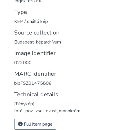
Jogok: FSZEK
Type
KÉP / önálló kép
Source collection
Budapest-képarchívum
Image identifier
023000
MARC identifier
bibFSZ01475806
Technical details
[Fénykép]
fotó :,poz., zsel. ezüst, monokróm ;
Full item page