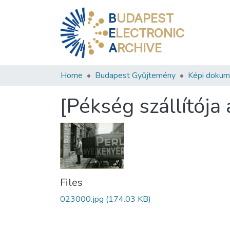
B
UDAPEST
E
LECTRONIC
A
RCHIVE
Home
Budapest Gyűjtemény
Képi doku
[Pékség szállítója 
Files
023000.jpg
(174.03 KB)