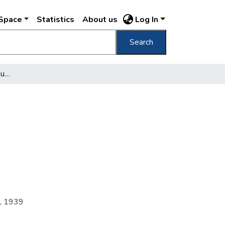
DSpace
Statistics
About us
Log In
Search
[Pékség szállítója a pesti utcán]
,
1939