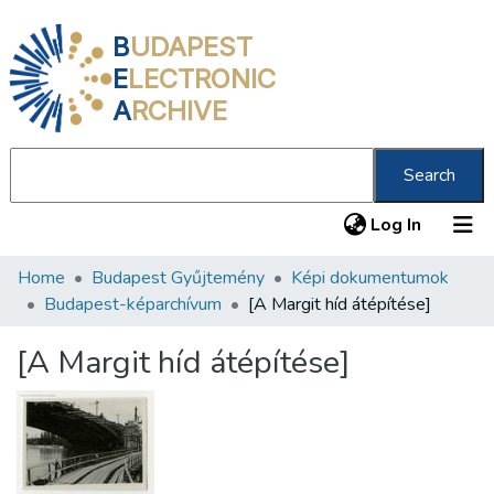
B
UDAPEST
E
LECTRONIC
A
RCHIVE
Search
(current
Log In
Home
Budapest Gyűjtemény
Képi dokumentumok
Communities & Collections
Budapest-képarchívum
[A Margit híd átépítése]
All of DSpace
[A Margit híd átépítése]
Statistics
About us