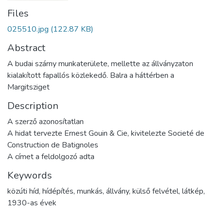
Files
025510.jpg
(122.87 KB)
Abstract
A budai szárny munkaterülete, mellette az állványzaton
kialakított fapallós közlekedő. Balra a háttérben a
Margitsziget
Description
A szerző azonosítatlan
A hidat tervezte Ernest Gouin & Cie, kivitelezte Societé de
Construction de Batignoles
A címet a feldolgozó adta
Keywords
közúti híd
,
hídépítés
,
munkás
,
állvány
,
külső felvétel
,
látkép
,
1930-as évek