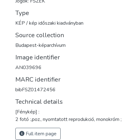
Jogok: FSZEK
Type
KÉP / kép időszaki kiadványban
Source collection
Budapest-képarchívum
Image identifier
AN039696
MARC identifier
bibFSZ01472456
Technical details
[Fénykép] :
2 fotó :,poz., nyomtatott reprodukció, monokróm ;
Full item page