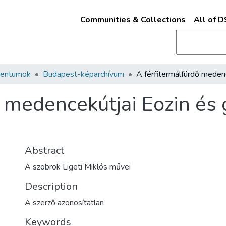
Communities & Collections
All of 
mentumok
Budapest-képarchívum
 medencekútjai Eozin és g
Abstract
A szobrok Ligeti Miklós művei
Description
A szerző azonosítatlan
Keywords