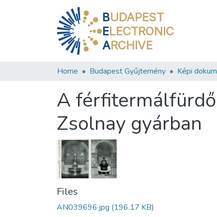
B
UDAPEST
E
LECTRONIC
A
RCHIVE
Home
Budapest Gyűjtemény
Képi doku
A férfitermálfürdő
Zsolnay gyárban
Files
AN039696.jpg
(196.17 KB)