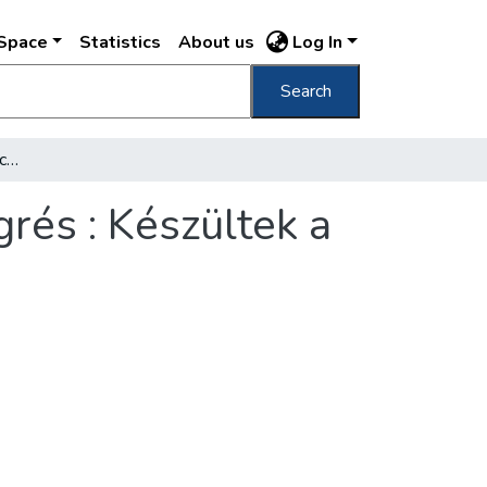
DSpace
Statistics
About us
Log In
Search
A férfitermálfürdő medencekútjai Eozin és grés : Készültek a Zsolnay gyárban
rés : Készültek a