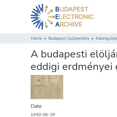
B
UDAPEST
E
LECTRONIC
A
RCHIVE
Home
Budapest Gyűjtemény
Különgyűjt
A budapesti elöl
eddigi erdményei 
Date
1950-06-29