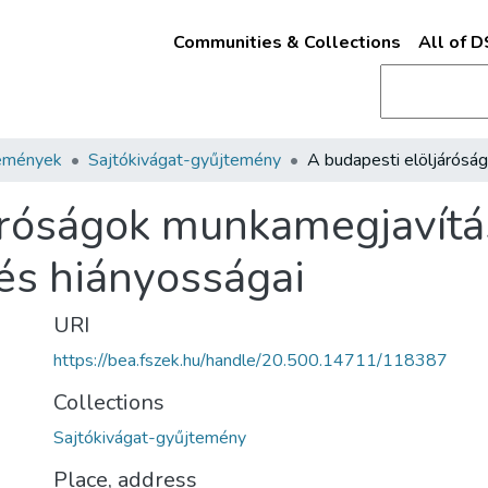
Communities & Collections
All of 
emények
Sajtókivágat-gyűjtemény
járóságok munkamegjavít
és hiányosságai
URI
https://bea.fszek.hu/handle/20.500.14711/118387
Collections
Sajtókivágat-gyűjtemény
Place, address