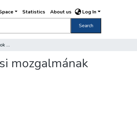
DSpace
Statistics
About us
Log In
Search
A budapesti elöljáróságok munkamegjavítási mozgalmának eddigi erdményei és hiányosságai
ási mozgalmának