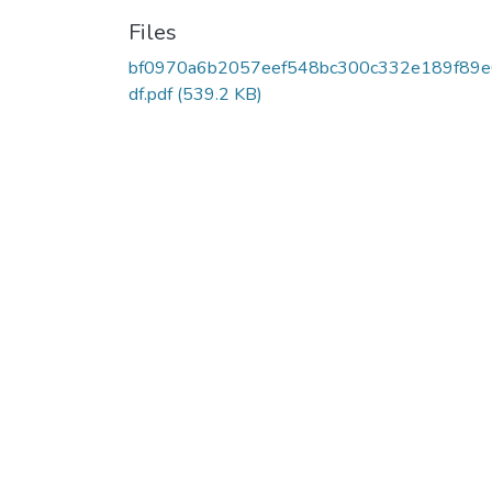
Files
bf0970a6b2057eef548bc300c332e189f89e
df.pdf
(539.2 KB)