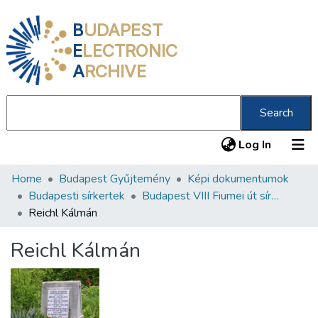
B
UDAPEST
E
LECTRONIC
A
RCHIVE
Search
(current
Log In
Home
Budapest Gyűjtemény
Képi dokumentumok
Communities & Collections
Budapesti sírkertek
Budapest VIII Fiumei út sírkert 2. rész
All of DSpace
Reichl Kálmán
Statistics
Reichl Kálmán
About us