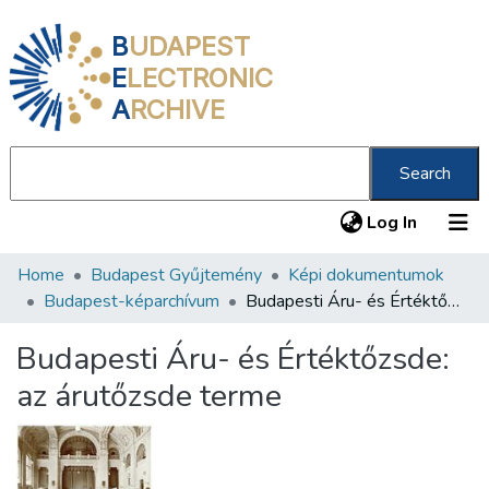
B
UDAPEST
E
LECTRONIC
A
RCHIVE
Search
(current
Log In
Home
Budapest Gyűjtemény
Képi dokumentumok
Communities & Collections
Budapest-képarchívum
Budapesti Áru- és Értéktőzsde: az árutőzsde terme
All of DSpace
Budapesti Áru- és Értéktőzsde:
Statistics
az árutőzsde terme
About us