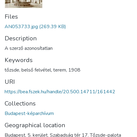
Files
AN053733.jpg
(269.39 KB)
Description
A szerző azonosítatlan
Keywords
tőzsde
,
belső felvétel
,
terem
,
1908
URI
https://bea.fszek.hu/handle/20.500.14711/161442
Collections
Budapest-képarchívum
Geographical location
Budapest. 5. kerület. Szabadság tér 17. Tőzsde-palota