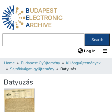
B
UDAPEST
E
LECTRONIC
A
RCHIVE
Search
(current
Log In
Home
Budapest Gyűjtemény
Különgyűjtemények
Communities & Collections
Sajtókivágat-gyűjtemény
Batyuzás
All of DSpace
Batyuzás
Statistics
About us