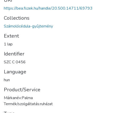
URI
https://bea.fszek.hu/handle/20.500.14711/69793
Collections
Számolócédula-gyűjtemény
Extent
1 lap
Identifier
SZC C 0456
Language
hun
Product/Service
Márkanév:Palma
Termék/szolgáltatás:ruházat