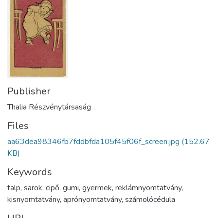
Publisher
Thalia Részvénytársaság
Files
aa63dea98346fb7fddbfda105f45f06f_screen.jpg
(152.67
KB)
Keywords
talp
,
sarok
,
cipő
,
gumi
,
gyermek
,
reklámnyomtatvány
,
kisnyomtatvány
,
aprónyomtatvány
,
számolócédula