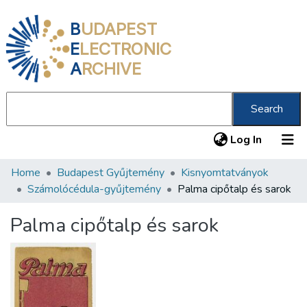
B
UDAPEST
E
LECTRONIC
A
RCHIVE
Search
(current
Log In
Home
Budapest Gyűjtemény
Kisnyomtatványok
Communities & Collections
Számolócédula-gyűjtemény
Palma cipőtalp és sarok
All of DSpace
Palma cipőtalp és sarok
Statistics
About us