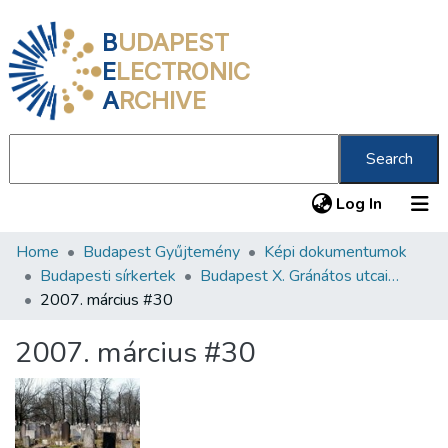
B
UDAPEST
E
LECTRONIC
A
RCHIVE
Search
(current
Log In
Home
Budapest Gyűjtemény
Képi dokumentumok
Communities & Collections
Budapesti sírkertek
Budapest X. Gránátos utcai Orthodox Zsidó Temető
All of DSpace
2007. március #30
Statistics
2007. március #30
About us