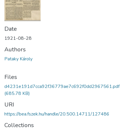
Date
1921-08-28
Authors
Pataky Károly
Files
d4231e191d7cca92f36779ae7c692f0dd2967561.pdf
(685.78 KB)
URI
https://bea.fszek.hu/handle/20.500.14711/127486
Collections