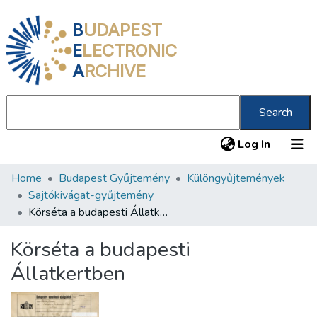
B
UDAPEST
E
LECTRONIC
A
RCHIVE
Search
(current
Log In
Home
Budapest Gyűjtemény
Különgyűjtemények
Communities & Collections
Sajtókivágat-gyűjtemény
All of DSpace
Körséta a budapesti Állatkertben
Statistics
Körséta a budapesti
About us
Állatkertben