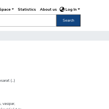
DSpace
Statistics
About us
Log In
Search
arat (...)
s
,
vasipar
,