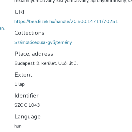
reklámnyomtatvány
,
kisnyomtatvány
,
aprónyomtatvány
,
s
URI
https://bea.fszek.hu/handle/20.500.14711/70251
n.
Collections
Számolócédula-gyűjtemény
Place, address
Budapest. 9. kerület. Üllői út 3.
Extent
1 lap
Identifier
SZC C 1043
Language
hun