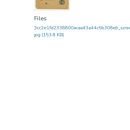
Files
3cc2e1fd2338800acaa43a44c5b308eb_scree
jpg
(153.8 KB)