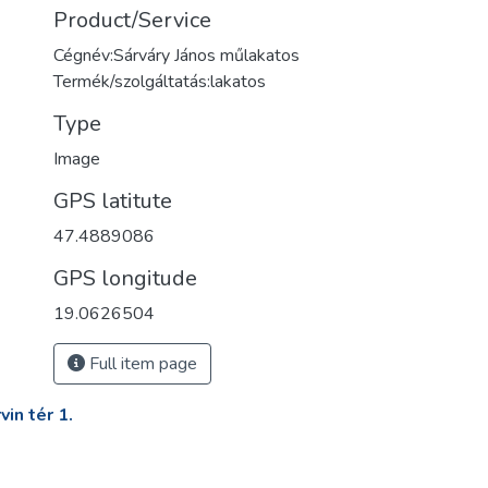
Product/Service
Cégnév:Sárváry János műlakatos
Termék/szolgáltatás:lakatos
Type
Image
GPS latitute
47.4889086
GPS longitude
19.0626504
Full item page
in tér 1.