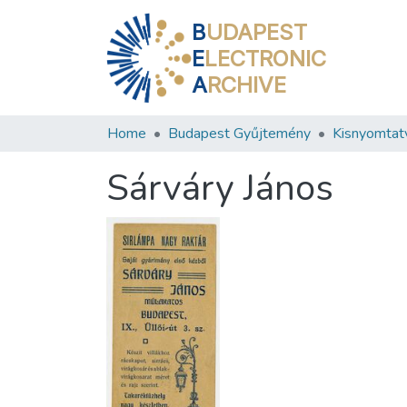
B
UDAPEST
E
LECTRONIC
A
RCHIVE
Home
Budapest Gyűjtemény
Kisnyomtat
Sárváry János