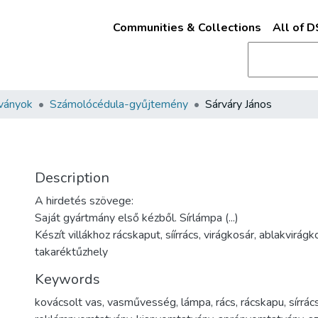
Communities & Collections
All of 
ványok
Számolócédula-gyűjtemény
Sárváry János
Description
A hirdetés szövege:
Saját gyártmány első kézből. Sírlámpa (...)
Készít villákhoz rácskaput, síírrács, virágkosár, ablakvirágkos
takaréktűzhely
Keywords
kovácsolt vas
,
vasművesség
,
lámpa
,
rács
,
rácskapu
,
sírrác