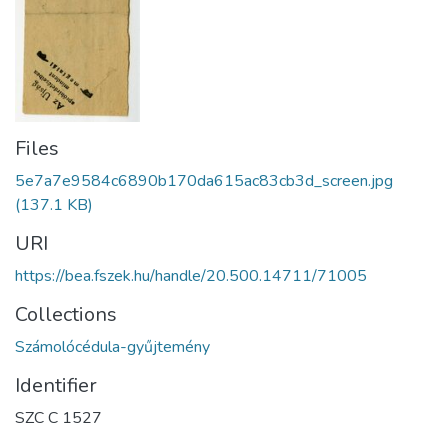
Files
5e7a7e9584c6890b170da615ac83cb3d_screen.jpg
(137.1 KB)
URI
https://bea.fszek.hu/handle/20.500.14711/71005
Collections
Számolócédula-gyűjtemény
Identifier
SZC C 1527