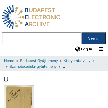
B
UDAPEST
E
LECTRONIC
A
RCHIVE
Search
(current
Log In
Home
Budapest Gyűjtemény
Kisnyomtatványok
Communities & Collections
Számolócédula-gyűjtemény
U
All of DSpace
U
Statistics
About us