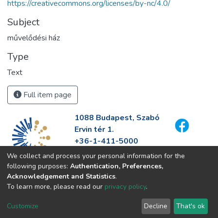
https://creativecommons.org/licenses/by-nc/4.0/
Subject
művelődési ház
Type
Text
Full item page
1088 Budapest, Szabó
Ervin tér 1.
+36-1-411-5000
info@fszek.hu
We collect and process your personal information for the
https://fszek.hu
following purposes:
Authentication, Preferences,
Acknowledgement and Statistics
.
To learn more, please read our
privacy policy
.
Customize
Decline
That's ok