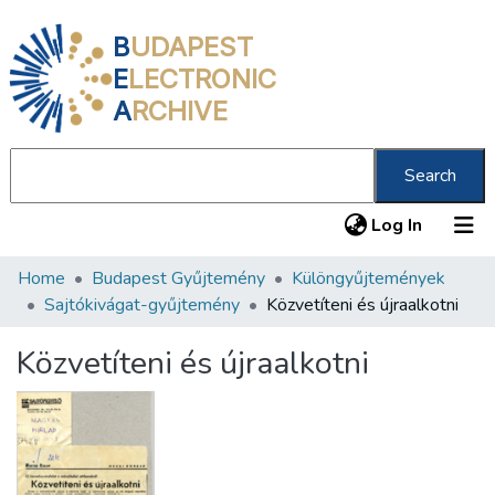
B
UDAPEST
E
LECTRONIC
A
RCHIVE
Search
(current
Log In
Home
Budapest Gyűjtemény
Különgyűjtemények
Communities & Collections
Sajtókivágat-gyűjtemény
Közvetíteni és újraalkotni
All of DSpace
Közvetíteni és újraalkotni
Statistics
About us