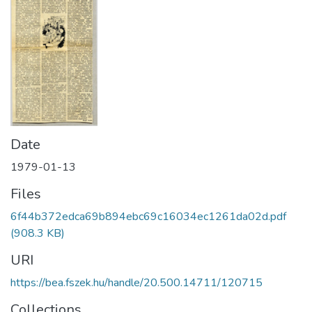
Date
1979-01-13
Files
6f44b372edca69b894ebc69c16034ec1261da02d.pdf
(908.3 KB)
URI
https://bea.fszek.hu/handle/20.500.14711/120715
Collections