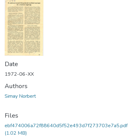
Date
1972-06-XX
Authors
Simay Norbert
Files
ebf474006a72f88640d5f52e493d7f273703e7a5.pdf
(1.02 MB)