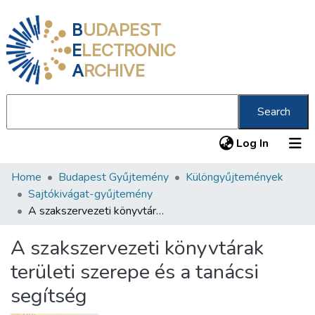
B
UDAPEST
E
LECTRONIC
A
RCHIVE
Search
(current
Log In
Home
Budapest Gyűjtemény
Különgyűjtemények
Communities & Collections
Sajtókivágat-gyűjtemény
All of DSpace
A szakszervezeti könyvtárak területi szerepe és a tanácsi segítség
Statistics
A szakszervezeti könyvtárak
About us
területi szerepe és a tanácsi
segítség