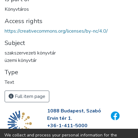
Könyvtáros
Access rights
https://creativecommons.org/licenses/by-nc/4.0/
Subject
szakszervezeti könyvtár
üzemi könyvtár
Type
Text
Full item page
1088 Budapest, Szabó
Ervin tér 1.
+36-1-411-5000
info@fszek.hu
We collect and process your personal information for the