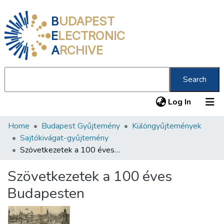
B
UDAPEST
E
LECTRONIC
A
RCHIVE
Search
(current
Log In
Home
Budapest Gyűjtemény
Különgyűjtemények
Communities & Collections
Sajtókivágat-gyűjtemény
All of DSpace
Szövetkezetek a 100 éves Budapesten
Statistics
Szövetkezetek a 100 éves
About us
Budapesten