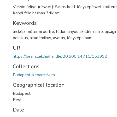
Verzón felirat (részlet): Schrecker I. fényképészeti műter
Kappl féle házban 3dik sz.
Keywords
arckép
,
műtermi portré
,
tudományos akadémia
,
író
,
újságí
politikus
,
akadémikus
,
avatás
,
fényképalbum
URI
https://bea.fszek.hu/handle/20.500.14711/153998
Collections
Budapest-képarchívum
Geographical location
Budapest
Pest
Date