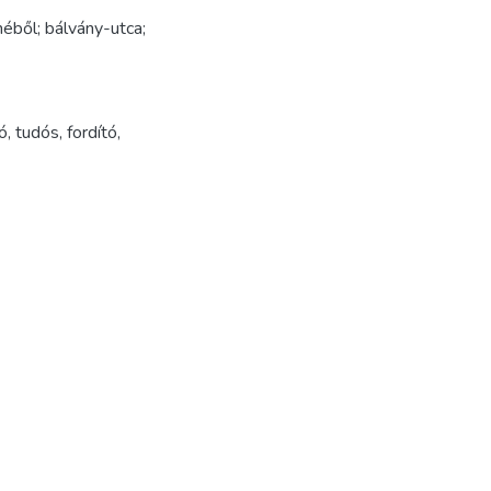
méből; bálvány-utca;
ró
,
tudós
,
fordító
,