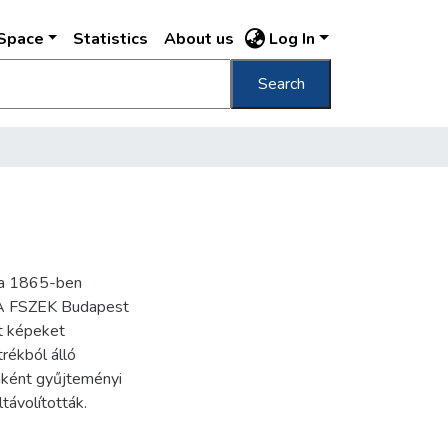
DSpace
Statistics
About us
Log In
Search
ra 1865-ben
. A FSZEK Budapest
t képeket
trékból álló
nként gyűjteményi
távolították.