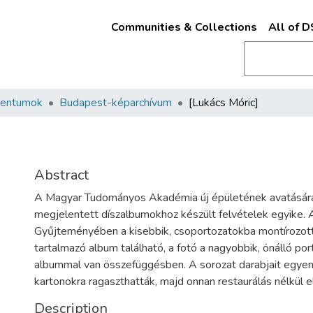
Communities & Collections
All of 
mentumok
Budapest-képarchívum
[Lukács Móric]
Abstract
A Magyar Tudományos Akadémia új épületének avatásá
megjelentett díszalbumokhoz készült felvételek egyike
Gyűjteményében a kisebbik, csoportozatokba montírozot
tartalmazó album található, a fotó a nagyobbik, önálló por
albummal van összefüggésben. A sorozat darabjait egye
kartonokra ragaszthatták, majd onnan restaurálás nélkül el
Description