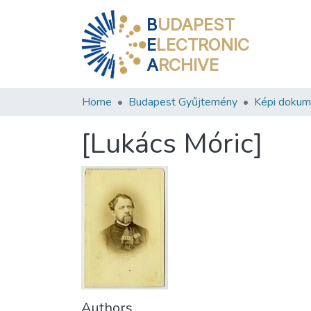
B
UDAPEST
E
LECTRONIC
A
RCHIVE
Home
Budapest Gyűjtemény
Képi doku
[Lukács Móric]
Authors